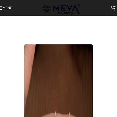
Gezinmeye atla
Ana içeriğe atla
MENÜ