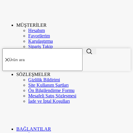
MÜŞTERİLER
Hesabım
ME'VA GÜMÜŞ VE TAKI
2020
-GO E-MARKETING
. PREMIUM E-
TR
Favorilerim
TİCARET UYGULAMALARI.
Karşılaştırma
Sipariş Takip
Menü
Kategoriler
SÖZLEŞMELER
Gizlilik Bildirimi
Kurumsal
Hakkımızda
Site Kullanım Şartları
Ön Bilgilendirme Formu
Mesafeli Satış Sözleşmesi
İade ve İptal Koşulları
İletişim
Google Değerlendirme
BAĞLANTILAR