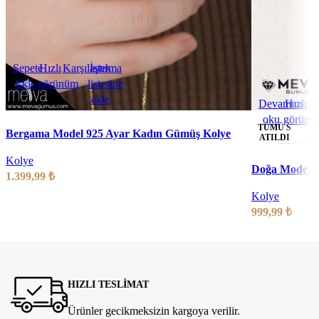
Sepete
Hızlı
Karşılaştırma
İstek
Ekle
görünüm
listesine
ekle
Devamını
Hızlı
Ka
oku
görünü
TÜMÜ S
Bergama Model 925 Ayar Kadın Gümüş Kolye
ATILDI
Kolye
Doğa Model 9
1.399,99
₺
Kolye
999,99
₺
HIZLI TESLİMAT
Ürünler gecikmeksizin kargoya verilir.