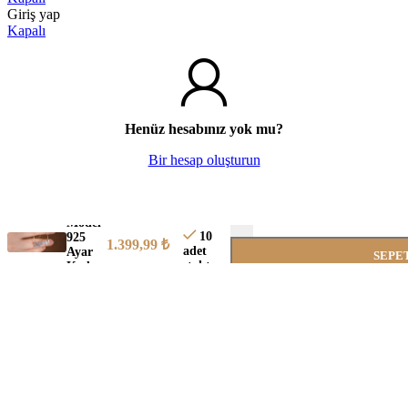
Giriş yap
Kapalı
Henüz hesabınız yok mu?
Bir hesap oluşturun
Milena Model 925 Ayar K
Milena
-
Model
10
925
1.399,99
₺
adet
Ayar
SEPE
stokta
Kadın
Gümüş
Şimdi
Kolye