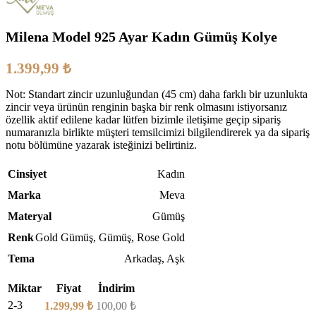
Milena Model 925 Ayar Kadın Gümüş Kolye
1.399,99
₺
Not: Standart zincir uzunluğundan (45 cm) daha farklı bir uzunlukta
zincir veya ürünün renginin başka bir renk olmasını istiyorsanız
özellik aktif edilene kadar lütfen bizimle iletişime geçip sipariş
numaranızla birlikte müşteri temsilcimizi bilgilendirerek ya da sipariş
notu bölümüne yazarak isteğinizi belirtiniz.
Cinsiyet
Kadın
Marka
Meva
Materyal
Gümüş
Renk
Gold Gümüş
,
Gümüş
,
Rose Gold
Tema
Arkadaş
,
Aşk
Miktar
Fiyat
İndirim
2-3
1.299,99
₺
100,00
₺