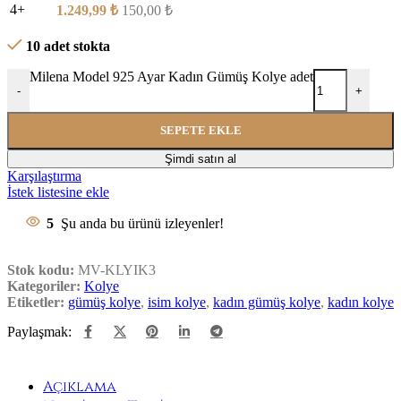
4+
1.249,99
₺
150,00
₺
10 adet stokta
Milena Model 925 Ayar Kadın Gümüş Kolye adet
-
+
SEPETE EKLE
Şimdi satın al
Karşılaştırma
İstek listesine ekle
5
Şu anda bu ürünü izleyenler!
Stok kodu:
MV-KLYIK3
Kategoriler:
Kolye
Etiketler:
gümüş kolye
,
isim kolye
,
kadın gümüş kolye
,
kadın kolye
Paylaşmak:
Açıklama