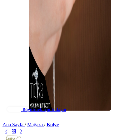
Büyütmek için tıklayın
Ana Sayfa
/
Mağaza
/
Kolye