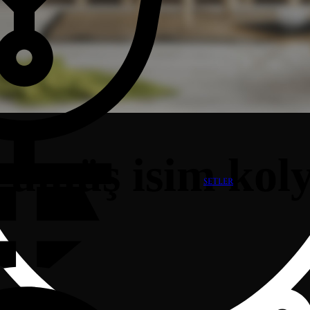
gümüş isim kol
SETLER