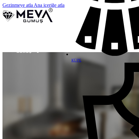
Gezinmeye atla
Ana içeriğe atla
KÜPE