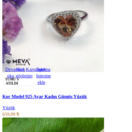
Devamını
Hızlı
Karşılaştırma
İstek
oku
görünüm
listesine
TÜMÜ S
ekle
ATILDI
Kor Model 925 Ayar Kadın Gümüş Yüzük
Yüzük
659,99
₺