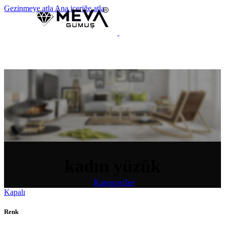
Gezinmeye atla
Ana içeriğe atla
MENÜ
kadın yüzük
Kategoriler
Kapalı
Renk