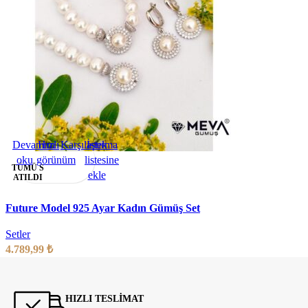
Devamını
Hızlı
Karşılaştırma
İstek
oku
görünüm
listesine
TÜMÜ S
ekle
ATILDI
Future Model 925 Ayar Kadın Gümüş Set
Setler
4.789,99
₺
HIZLI TESLİMAT