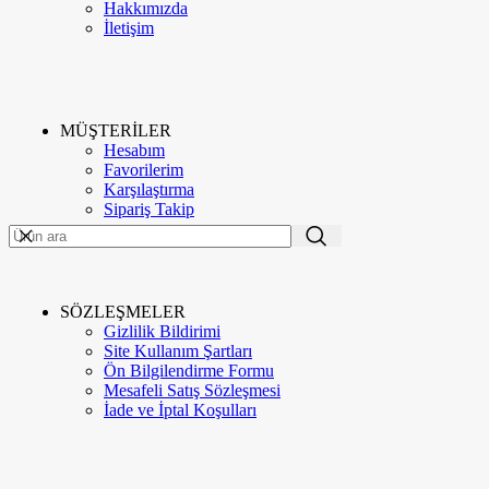
Hakkımızda
İletişim
MÜŞTERİLER
Hesabım
ME'VA GÜMÜŞ VE TAKI
2020
-GO E-MARKETING
. PREMIUM E-
Favorilerim
TR
TİCARET UYGULAMALARI.
Karşılaştırma
Sipariş Takip
Menü
Kategoriler
SÖZLEŞMELER
Gizlilik Bildirimi
Kurumsal
Site Kullanım Şartları
Hakkımızda
Ön Bilgilendirme Formu
İletişim
Mesafeli Satış Sözleşmesi
Google Değerlendirme
İade ve İptal Koşulları
Meva Instagram
Blog