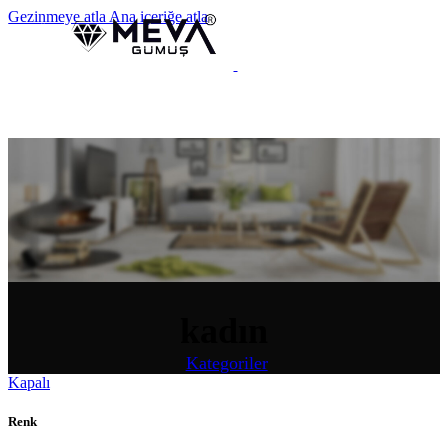
Gezinmeye atla
Ana içeriğe atla
MENÜ
kadın
Kategoriler
Kapalı
Renk