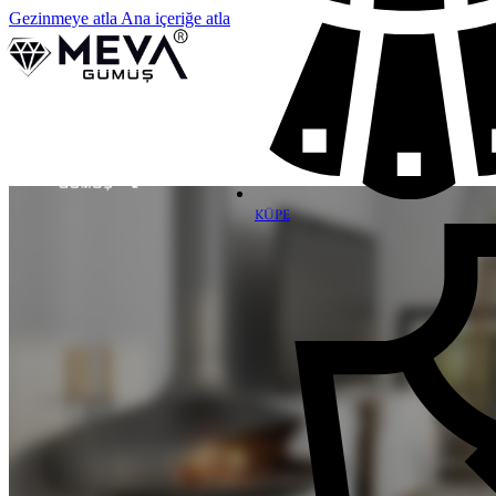
Gezinmeye atla
Ana içeriğe atla
KÜPE