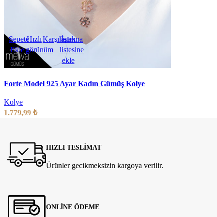
Sepete
Hızlı
Karşılaştırma
İstek
Ekle
görünüm
listesine
ekle
Forte Model 925 Ayar Kadın Gümüş Kolye
Kolye
1.779,99
₺
HIZLI TESLİMAT
Ürünler gecikmeksizin kargoya verilir.
ONLİNE ÖDEME