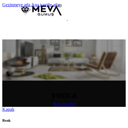
Gezinmeye atla
Ana içeriğe atla
MENÜ
yonca
Kategoriler
Kapalı
Renk