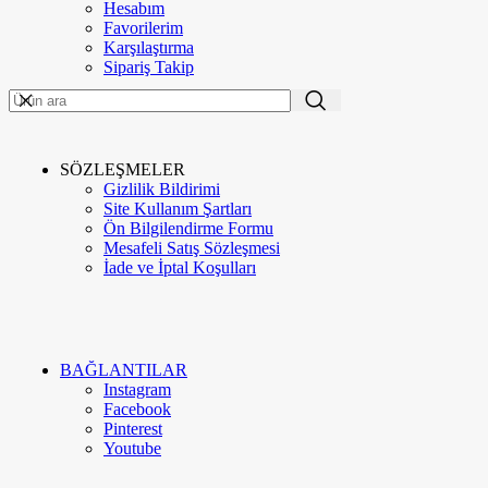
Hesabım
Favorilerim
ME'VA GÜMÜŞ VE TAKI
2020
-GO E-MARKETING
. PREMIUM E-
TR
Karşılaştırma
TİCARET UYGULAMALARI.
Sipariş Takip
Menü
Kategoriler
SÖZLEŞMELER
Gizlilik Bildirimi
Kurumsal
Site Kullanım Şartları
Hakkımızda
Ön Bilgilendirme Formu
İletişim
Mesafeli Satış Sözleşmesi
Google Değerlendirme
İade ve İptal Koşulları
Meva Instagram
Blog
BAĞLANTILAR
Instagram
Facebook
Pinterest
Youtube