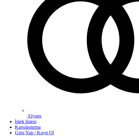
Alyans
İstek listesi
Karşılaştırma
Giriş Yap / Kayıt Ol