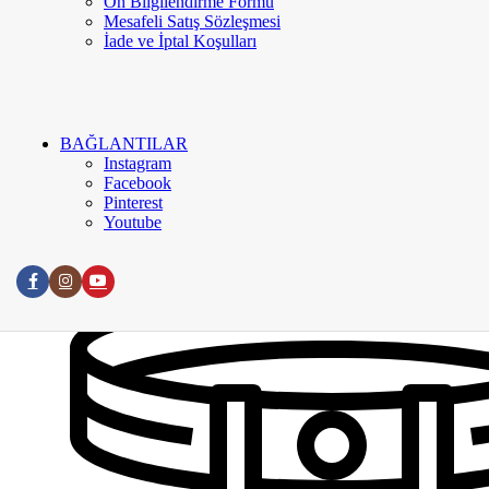
Ön Bilgilendirme Formu
Kurumsal
Mesafeli Satış Sözleşmesi
Hakkımızda
İade ve İptal Koşulları
İletişim
Google Değerlendirme
Meva Instagram
Blog
BAĞLANTILAR
Instagram
Facebook
Pinterest
Youtube