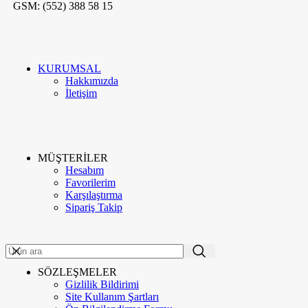
GSM: (552) 388 58 15
KURUMSAL
Hakkımızda
İletişim
MÜŞTERİLER
Hesabım
Favorilerim
Karşılaştırma
Sipariş Takip
ME'VA GÜMÜŞ VE TAKI
2020
-GO E-MARKETING
. PREMIUM E-
TR
TİCARET UYGULAMALARI.
SÖZLEŞMELER
Menü
Gizlilik Bildirimi
Kategoriler
Site Kullanım Şartları