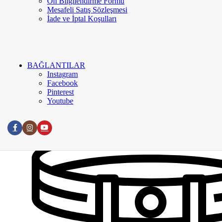
Ön Bilgilendirme Formu
Kurumsal
Mesafeli Satış Sözleşmesi
Hakkımızda
İade ve İptal Koşulları
İletişim
Google Değerlendirme
Meva Instagram
Blog
BAĞLANTILAR
Instagram
Facebook
Pinterest
Youtube