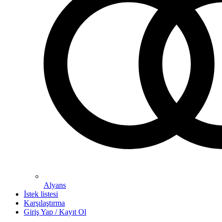
Alyans
İstek listesi
Karşılaştırma
Giriş Yap / Kayıt Ol