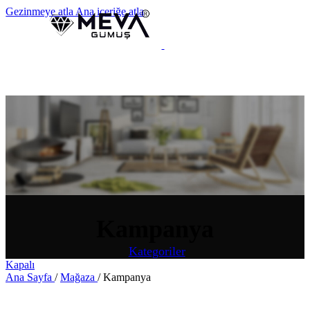
Gezinmeye atla
Ana içeriğe atla
MENÜ
Kampanya
Kategoriler
Kapalı
Ana Sayfa
/
Mağaza
/
Kampanya