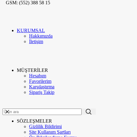
GSM: (552) 388 58 15
KURUMSAL
Hakkımızda
İletişim
MÜŞTERİLER
Hesabım
Favorilerim
Karşılaştırma
Sipariş Takip
ME'VA GÜMÜŞ VE TAKI
2020
-GO E-MARKETING
. PREMIUM E-
TR
TİCARET UYGULAMALARI.
SÖZLEŞMELER
Menü
Gizlilik Bildirimi
Kategoriler
Site Kullanım Şartları