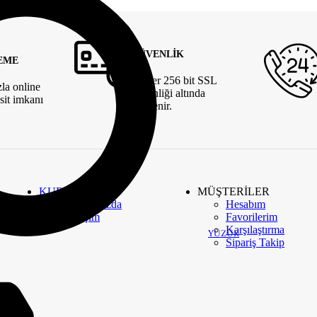
GÜVENLİK
EME
Veriler 256 bit SSL
zla online
güvenliği altında
sit imkanı
şifrelenir.
KURUMSAL
MÜŞTERİLER
Hakkımızda
Hesabım
İletişim
Favorilerim
Karşılaştırma
YÜZÜK
Sipariş Takip
RET UYGULAMALARI.