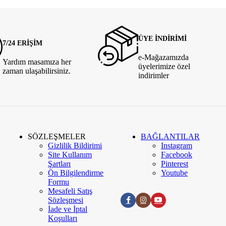
ÜYE İNDİRİMİ
7/24 ERİŞİM
e-Mağazamızda
Yardım masamıza her
üyelerimize özel
zaman ulaşabilirsiniz.
indirimler
SÖZLEŞMELER
BAĞLANTILAR
Gizlilik Bildirimi
Instagram
Site Kullanım
Facebook
Şartları
Pinterest
Ön Bilgilendirme
Youtube
Formu
Mesafeli Satış
Sözleşmesi
İade ve İptal
Koşulları