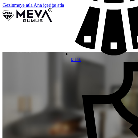
Gezinmeye atla
Ana içeriğe atla
KÜPE