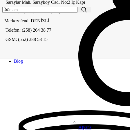
Saraylar Mah. Sarayköy Cad. No:2 İç Kapı
No:10 (Bayramyeri PTT yanı) 20040
Menü
Merkezefendi DENİZLİ
Kategoriler
Telefon: (258) 264 38 77
Kurumsal
GSM: (552) 388 58 15
Hakkımızda
İletişim
Google Değerlendirme
Meva Instagram
Blog
Alyans