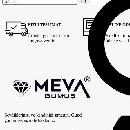
HIZLI TESLİMAT
ONLİNE ÖD
Ürünler gecikmeksizin
Kredi kartını
kargoya verilir.
ödeme ve tak
Sevdiklerinizi ve kendinizi şımartın. Güzel
görünmek sizinde hakkınız.
ME'VA GÜMÜŞ VE TAKI
2020
-GO E-MARKETING
. PREMIUM E-TİCA
TR