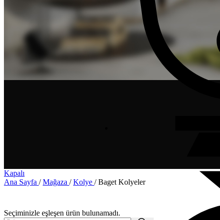
Kapalı
Ana Sayfa
/
Mağaza
/
Kolye
/
Baget Kolyeler
Seçiminizle eşleşen ürün bulunamadı.