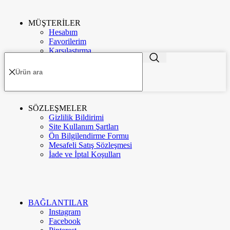
MÜŞTERİLER
ME'VA GÜMÜŞ VE TAKI
2020
-GO E-MARKETING
. PREMIUM E-
TR
Hesabım
TİCARET UYGULAMALARI.
Favorilerim
Karşılaştırma
Sipariş Takip
Menü
Kategoriler
SÖZLEŞMELER
Kurumsal
Hakkımızda
Gizlilik Bildirimi
Site Kullanım Şartları
Ön Bilgilendirme Formu
Mesafeli Satış Sözleşmesi
İletişim
İade ve İptal Koşulları
Google Değerlendirme
BAĞLANTILAR
Meva Instagram
Instagram
Facebook