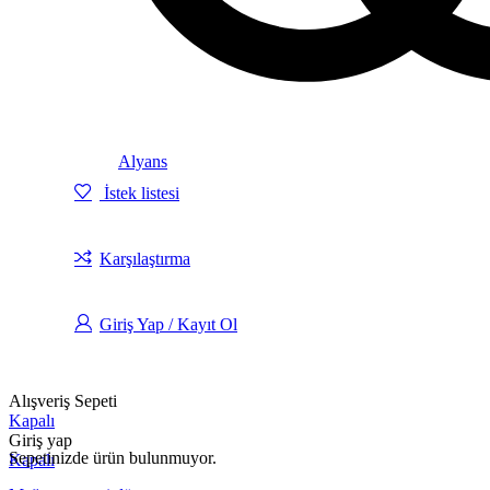
Alyans
İstek listesi
Karşılaştırma
Giriş Yap / Kayıt Ol
Alışveriş Sepeti
Kapalı
Giriş yap
Sepetinizde ürün bulunmuyor.
Kapalı