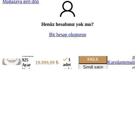
Mağazaya geri dön
Henüz hesabınız yok mu?
Bir hesap oluşturun
Baga
SEPETE
Model
İ
EKLE
1
925
Karşılaştırma
l
19.999,99
₺
adet
Ayar
Şimdi satın
e
stokta
Kadın
al
Gümüş
Set