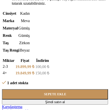
tutarak uzatabilirsiniz.
Cinsiyet
Kadın
Marka
Meva
Materyal
Gümüş
Renk
Gümüş
Taş
Zirkon
Taş Rengi
Beyaz
Miktar
Fiyat
İndirim
2-3
19.899,99
₺
100,00
₺
4+
19.849,99
₺
150,00
₺
1 adet stokta
SEPETE EKLE
Şimdi satın al
Karşılaştırma