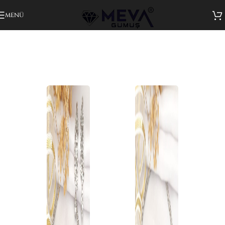
Gezinmeye atla
Ana içeriğe atla
MENÜ