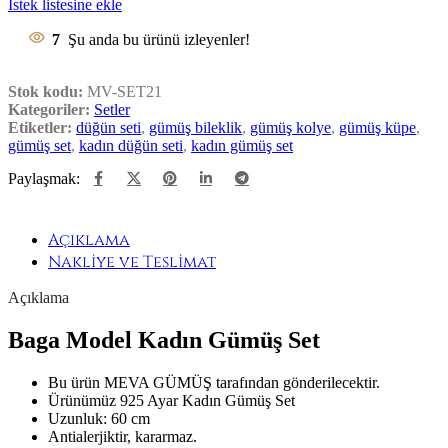
İstek listesine ekle
7
Şu anda bu ürünü izleyenler!
Stok kodu:
MV-SET21
Kategoriler:
Setler
Etiketler:
düğün seti
,
gümüş bileklik
,
gümüş kolye
,
gümüş küpe
,
gümüş set
,
kadın düğün seti
,
kadın gümüş set
Paylaşmak:
Açıklama
Nakliye ve Teslimat
Açıklama
Baga Model Kadın Gümüş Set
Bu ürün MEVA GÜMÜŞ tarafından gönderilecektir.
Ürünümüz 925 Ayar Kadın Gümüş Set
Uzunluk: 60 cm
Antialerjiktir, kararmaz.