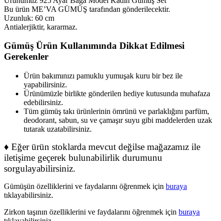
Ürünümüz 925 Ayar Baga Model Kadın Gümüş Set
Bu ürün ME’VA GÜMÜŞ tarafından gönderilecektir.
Uzunluk: 60 cm
Antialerjiktir, kararmaz.
Gümüş Ürün Kullanımında Dikkat Edilmesi
Gerekenler
Ürün bakımınızı pamuklu yumuşak kuru bir bez ile
yapabilirsiniz.
Ürünümüzle birlikte gönderilen hediye kutusunda muhafaza
edebilirsiniz.
Tüm gümüş takı ürünlerinin ömrünü ve parlaklığını parfüm,
deodorant, sabun, su ve çamaşır suyu gibi maddelerden uzak
tutarak uzatabilirsiniz.
♦ Eğer ürün stoklarda mevcut değilse mağazamız ile
iletişime geçerek bulunabilirlik durumunu
sorgulayabilirsiniz.
Gümüşün özelliklerini ve faydalarını öğrenmek için
buraya
tıklayabilirsiniz.
Zirkon taşının özelliklerini ve faydalarını öğrenmek için
buraya
tıklayabilirsiniz.