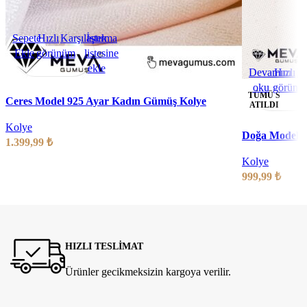
Sepete
Hızlı
Karşılaştırma
İstek
Ekle
görünüm
listesine
ekle
Devamını
Hızlı
Ka
oku
görünü
TÜMÜ S
Ceres Model 925 Ayar Kadın Gümüş Kolye
ATILDI
Kolye
Doğa Model 9
1.399,99
₺
Kolye
999,99
₺
HIZLI TESLİMAT
Ürünler gecikmeksizin kargoya verilir.