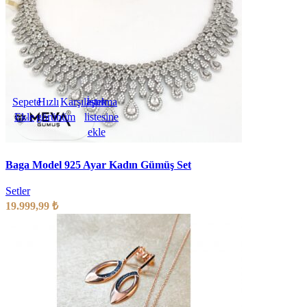
Sepete
Hızlı
Karşılaştırma
İstek
Ekle
görünüm
listesine
ekle
Baga Model 925 Ayar Kadın Gümüş Set
Setler
19.999,99
₺