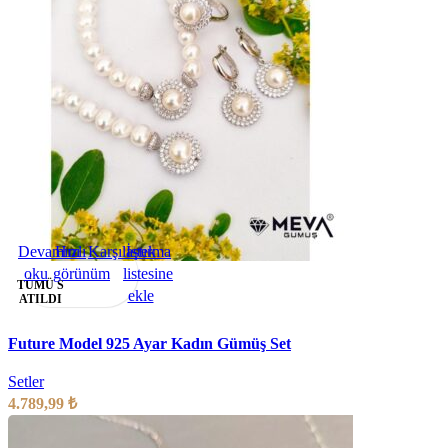
Devamını
Hızlı
Karşılaştırma
İstek
oku
görünüm
listesine
TÜMÜ S
ekle
ATILDI
Future Model 925 Ayar Kadın Gümüş Set
Setler
4.789,99
₺