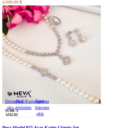
4.999,99
₺
Devamını
Hızlı
Karşılaştırma
İstek
oku
görünüm
listesine
TÜMÜ S
ekle
ATILDI
Pera Model 925 Ayar Kadın Gümüş Set