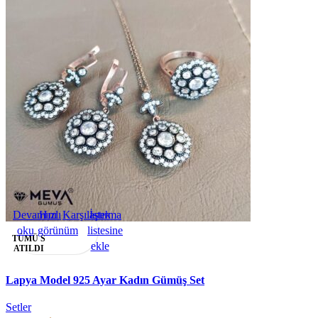
Devamını
Hızlı
Karşılaştırma
İstek
oku
görünüm
listesine
TÜMÜ S
ekle
ATILDI
Lapya Model 925 Ayar Kadın Gümüş Set
Setler