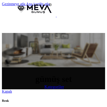
Gezinmeye atla
Ana içeriğe atla
MENÜ
gümüş set
Kategoriler
Kapalı
Renk