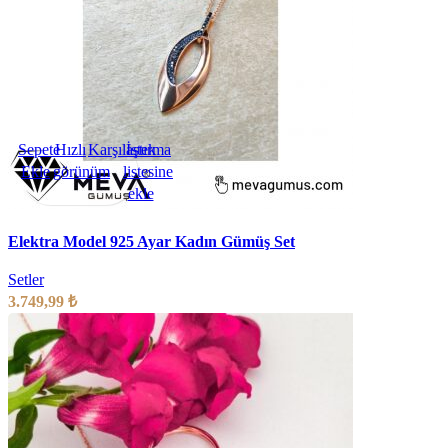
Sepete
Hızlı
Karşılaştırma
İstek
Ekle
görünüm
listesine
ekle
Elektra Model 925 Ayar Kadın Gümüş Set
Setler
3.749,99
₺