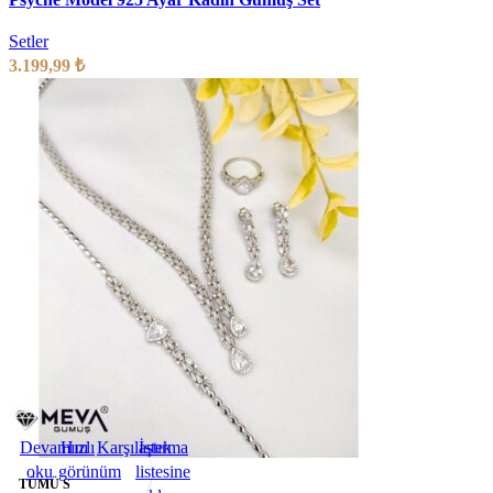
Setler
3.199,99
₺
Devamını
Hızlı
Karşılaştırma
İstek
oku
görünüm
listesine
TÜMÜ S