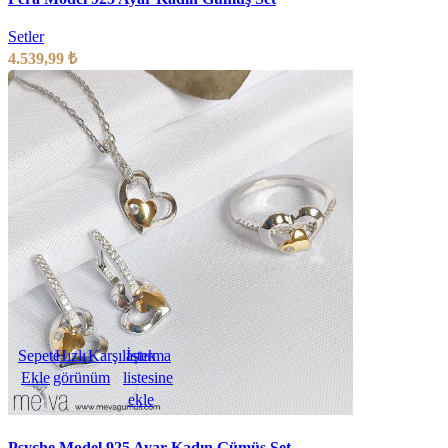
Setler
4.539,99
₺
Sepete
Hızlı
Karşılaştırma
İstek
Ekle
görünüm
listesine
ekle
Psyche Model 925 Ayar Kadın Gümüş Set