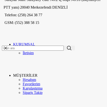
PTT yanı) 20040 Merkezefendi DENİZLİ
Telefon: (258) 264 38 77
GSM: (552) 388 58 15
ME'VA GÜMÜŞ VE TAKI
2020
-GO E-MARKETING
. PREMIUM E-
TR
TİCARET UYGULAMALARI.
KURUMSAL
Hakkımızda
İletişim
Menü
Kategoriler
Kurumsal
Hakkımızda
MÜŞTERİLER
İletişim
Hesabım
Google Değerlendirme
Favorilerim
Meva Instagram
Karşılaştırma
Blog
Sipariş Takip