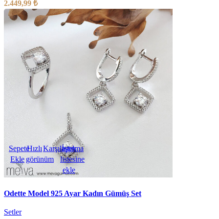
2.449,99
₺
Sepete
Hızlı
Karşılaştırma
İstek
Ekle
görünüm
listesine
ekle
Odette Model 925 Ayar Kadın Gümüş Set
Setler