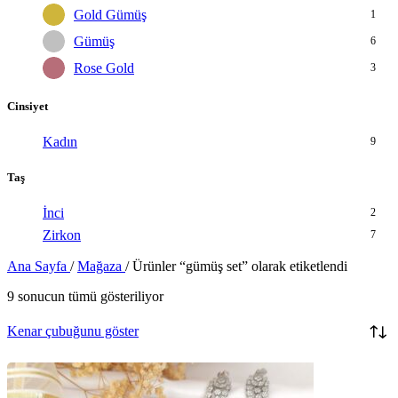
Gold Gümüş
1
Gümüş
6
Rose Gold
3
Cinsiyet
Kadın
9
Taş
İnci
2
Zirkon
7
Ana Sayfa
/
Mağaza
/
Ürünler “gümüş set” olarak etiketlendi
9 sonucun tümü gösteriliyor
Kenar çubuğunu göster