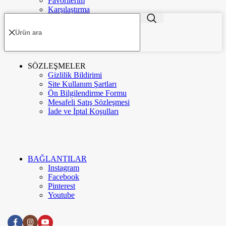
Favorilerim
Karşılaştırma
Sipariş Takip
Menü
Kategoriler
SÖZLEŞMELER
Gizlilik Bildirimi
Kurumsal
Hakkımızda
Site Kullanım Şartları
Ön Bilgilendirme Formu
Mesafeli Satış Sözleşmesi
İletişim
İade ve İptal Koşulları
Google Değerlendirme
BAĞLANTILAR
Meva Instagram
Instagram
Facebook
Pinterest
Youtube
Blog