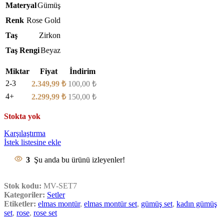
Materyal
Gümüş
Renk
Rose Gold
Taş
Zirkon
Taş Rengi
Beyaz
Miktar
Fiyat
İndirim
2-3
2.349,99
₺
100,00
₺
4+
2.299,99
₺
150,00
₺
Stokta yok
Karşılaştırma
İstek listesine ekle
3
Şu anda bu ürünü izleyenler!
Stok kodu:
MV-SET7
Kategoriler:
Setler
Etiketler:
elmas montür
,
elmas montür set
,
gümüş set
,
kadın gümüş
set
,
rose
,
rose set