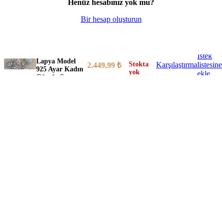
Henüz hesabınız yok mu?
Bir hesap oluşturun
İstek
Lapya Model
Stokta
Karşılaştırma
listesine
2.449,99
₺
925 Ayar Kadın
yok
ekle
Gümüş Set