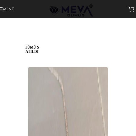
Gezinmeye atla
Ana içeriğe atla
MENÜ
TÜMÜ S
ATILDI