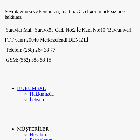
Sevdiklerinizi ve kendinizi şımartın. Güzel görünmek sizinde
hakkınız.
Saraylar Mah. Sarayköy Cad. No:2 İç Kapı No:10 (Bayramyeri
PTT yanı) 20040 Merkezefendi DENİZLİ
Telefon: (258) 264 38 77
GSM: (552) 388 58 15
KURUMSAL
Hakkımızda
İletişim
MÜŞTERİLER
ME'VA GÜMÜŞ VE TAKI
2020
-GO E-MARKETING
. PREMIUM E-
TR
Hesabım
TİCARET UYGULAMALARI.