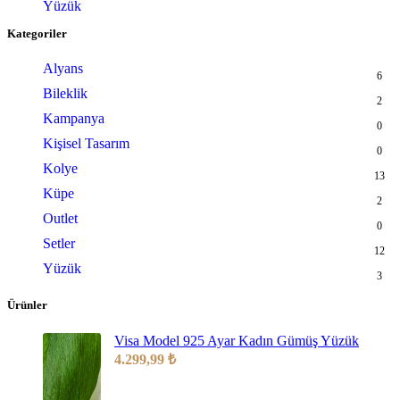
Yüzük
Kategoriler
Alyans
6
Bileklik
2
Kampanya
0
Kişisel Tasarım
0
Kolye
13
Küpe
2
Outlet
0
Setler
12
Yüzük
3
Ürünler
Visa Model 925 Ayar Kadın Gümüş Yüzük
4.299,99
₺