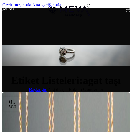
Gezinmeye atla
Ana içeriğe atla
MENÜ
Etiket Listeleri:agat taşı
Başlangıç
/
"agat taşı" Etiketli Gönderiler
05
AĞU