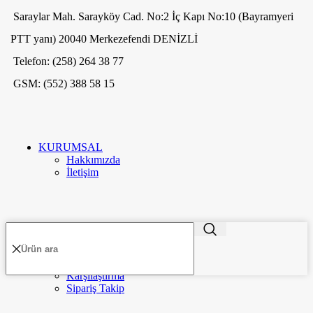
Saraylar Mah. Sarayköy Cad. No:2 İç Kapı No:10 (Bayramyeri
PTT yanı) 20040 Merkezefendi DENİZLİ
Telefon: (258) 264 38 77
GSM: (552) 388 58 15
KURUMSAL
Hakkımızda
İletişim
ME'VA GÜMÜŞ VE TAKI
2020
-GO E-MARKETING
. PREMIUM E-
TR
TİCARET UYGULAMALARI.
MÜŞTERİLER
Hesabım
Favorilerim
Karşılaştırma
Menü
Kategoriler
Sipariş Takip
Kurumsal
Hakkımızda