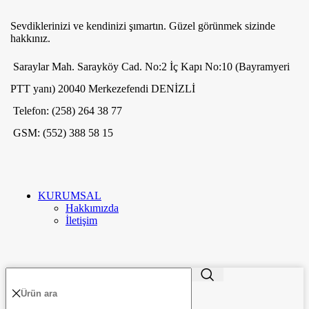
Sevdiklerinizi ve kendinizi şımartın. Güzel görünmek sizinde
hakkınız.
Saraylar Mah. Sarayköy Cad. No:2 İç Kapı No:10 (Bayramyeri
PTT yanı) 20040 Merkezefendi DENİZLİ
Telefon: (258) 264 38 77
GSM: (552) 388 58 15
KURUMSAL
Hakkımızda
İletişim
ME'VA GÜMÜŞ VE TAKI
2020
-GO E-MARKETING
. PREMIUM E-
TR
TİCARET UYGULAMALARI.
MÜŞTERİLER
Hesabım