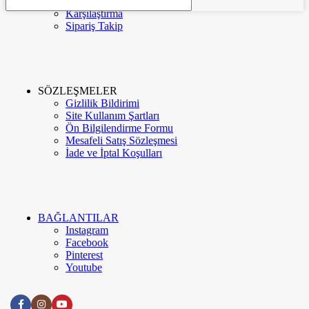
Favorilerim
Karşılaştırma
Menü
Kategoriler
Sipariş Takip
Kurumsal
Hakkımızda
İletişim
SÖZLEŞMELER
Gizlilik Bildirimi
Site Kullanım Şartları
Google Değerlendirme
Ön Bilgilendirme Formu
Mesafeli Satış Sözleşmesi
İade ve İptal Koşulları
Meva Instagram
Blog
BAĞLANTILAR
Instagram
Facebook
Pinterest
Youtube