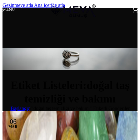
Gezinmeye atla
Ana içeriğe atla
MENÜ
Etiket Listeleri:doğal taş
temizliği ve bakımı
Başlangıç
/
"doğal taş temizliği ve bakımı" Etiketli Gönderiler
06
MAR