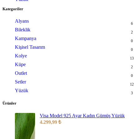
Kategoriler
Alyans
6
Bileklik
2
Kampanya
0
Kişisel Tasarım
0
Kolye
13
Küpe
2
Outlet
0
Setler
12
Yüzük
3
Ürünler
Visa Model 925 Ayar Kadın Gümüş Yüzük
4.299,99
₺