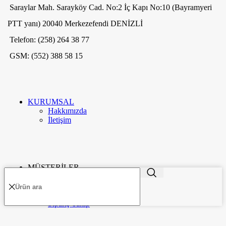
Saraylar Mah. Sarayköy Cad. No:2 İç Kapı No:10 (Bayramyeri
PTT yanı) 20040 Merkezefendi DENİZLİ
Telefon: (258) 264 38 77
GSM: (552) 388 58 15
KURUMSAL
Hakkımızda
İletişim
ME'VA GÜMÜŞ VE TAKI
2020
-GO E-MARKETING
. PREMIUM E-
TR
TİCARET UYGULAMALARI.
MÜŞTERİLER
Hesabım
Favorilerim
Karşılaştırma
Sipariş Takip
Menü
Kategoriler