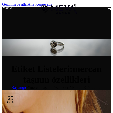
Gezinmeye atla
Ana içeriğe atla
MENÜ
Etiket Listeleri:mercan
taşının özellikleri
Başlangıç
/
"mercan taşının özellikleri" Etiketli Gönderiler
25
OCA