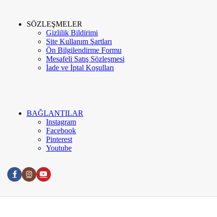
Kurumsal
Hakkımızda
SÖZLEŞMELER
Gizlilik Bildirimi
İletişim
Site Kullanım Şartları
Ön Bilgilendirme Formu
Mesafeli Satış Sözleşmesi
Google Değerlendirme
İade ve İptal Koşulları
Meva Instagram
BAĞLANTILAR
Blog
Instagram
Facebook
Pinterest
Youtube