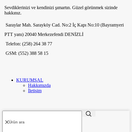
Sevdiklerinizi ve kendinizi şımartın. Güzel görünmek sizinde
hakkınız.
Saraylar Mah. Sarayköy Cad. No:2 İç Kapı No:10 (Bayramyeri
PTT yanı) 20040 Merkezefendi DENİZLİ
Telefon: (258) 264 38 77
GSM: (552) 388 58 15
KURUMSAL
Hakkımızda
İletişim
ME'VA GÜMÜŞ VE TAKI
2020
-GO E-MARKETING
. PREMIUM E-
TR
TİCARET UYGULAMALARI.
MÜŞTERİLER
Hesabım
Favorilerim