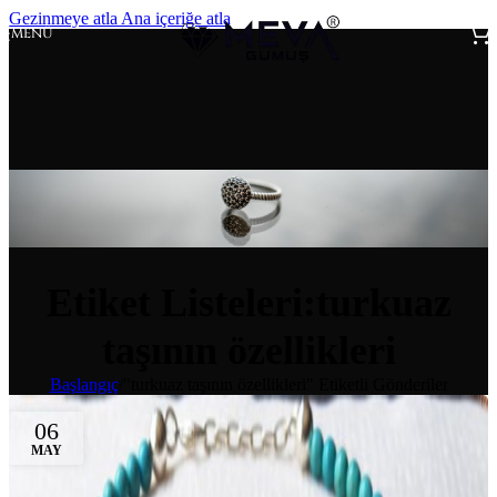
Gezinmeye atla
Ana içeriğe atla
MENÜ
Etiket Listeleri:turkuaz
taşının özellikleri
Başlangıç
/
"turkuaz taşının özellikleri" Etiketli Gönderiler
06
MAY