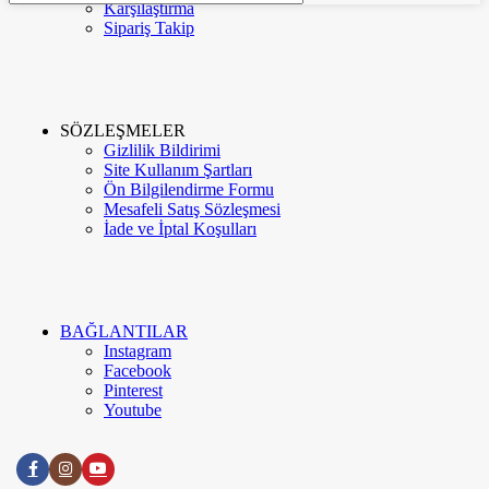
Karşılaştırma
Menü
Kategoriler
Sipariş Takip
Kurumsal
Hakkımızda
İletişim
SÖZLEŞMELER
Gizlilik Bildirimi
Site Kullanım Şartları
Google Değerlendirme
Ön Bilgilendirme Formu
Mesafeli Satış Sözleşmesi
İade ve İptal Koşulları
Meva Instagram
Blog
BAĞLANTILAR
Instagram
Facebook
Pinterest
Youtube