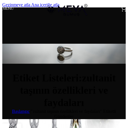
Gezinmeye atla
Ana içeriğe atla
MENÜ
Etiket Listeleri:zultanit
taşının özellikleri ve
faydaları
Başlangıç
/
"zultanit taşının özellikleri ve faydaları" Etiketli
Gönderiler