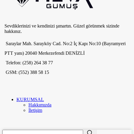
Sevdiklerinizi ve kendinizi şımartın. Güzel görünmek sizinde
hakkınız.
Saraylar Mah. Sarayköy Cad. No:2 İç Kapı No:10 (Bayramyeri
PTT yanı) 20040 Merkezefendi DENİZLİ
Telefon: (258) 264 38 77
GSM: (552) 388 58 15
KURUMSAL
Hakkımızda
İletişim
ME'VA GÜMÜŞ VE TAKI
2020
-GO E-MARKETING
. PREMIUM E-
TR
TİCARET UYGULAMALARI.