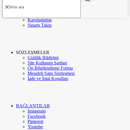
MÜŞTERİLER
Hesabım
Favorilerim
Karşılaştırma
Menü
Kategoriler
Sipariş Takip
Kurumsal
Hakkımızda
İletişim
SÖZLEŞMELER
Gizlilik Bildirimi
Site Kullanım Şartları
Google Değerlendirme
Ön Bilgilendirme Formu
Mesafeli Satış Sözleşmesi
İade ve İptal Koşulları
Meva Instagram
Blog
BAĞLANTILAR
Instagram
Facebook
Pinterest
Youtube